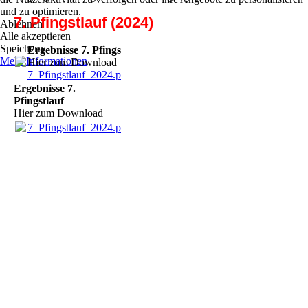
und zu optimieren.
7. Pfingstlauf (2024)
Ablehnen
Alle akzeptieren
Speichern
Ergebnisse 7. Pfingstlauf
Mehr Informationen
Hier zum Download
7_Pfingstlauf_2024.pdf
(131.04KB)
Ergebnisse 7.
Pfingstlauf
Hier zum Download
7_Pfingstlauf_2024.pdf
(131.04KB)