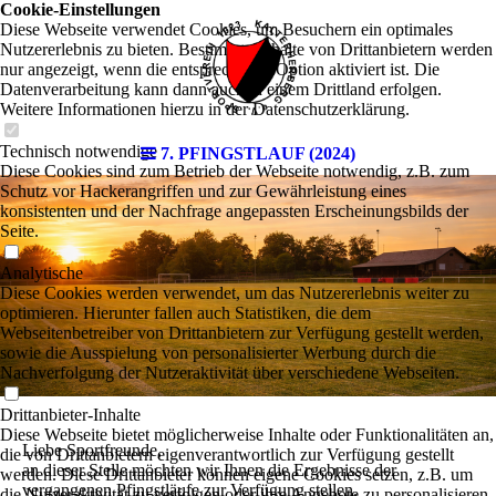
Cookie-Einstellungen
Diese Webseite verwendet Cookies, um Besuchern ein optimales
Nutzererlebnis zu bieten. Bestimmte Inhalte von Drittanbietern werden
nur angezeigt, wenn die entsprechende Option aktiviert ist. Die
Datenverarbeitung kann dann auch in einem Drittland erfolgen.
Weitere Informationen hierzu in der Datenschutzerklärung.
Technisch notwendige
7. PFINGSTLAUF (2024)
Diese Cookies sind zum Betrieb der Webseite notwendig, z.B. zum
Schutz vor Hackerangriffen und zur Gewährleistung eines
konsistenten und der Nachfrage angepassten Erscheinungsbilds der
Seite.
Analytische
Diese Cookies werden verwendet, um das Nutzererlebnis weiter zu
optimieren. Hierunter fallen auch Statistiken, die dem
Webseitenbetreiber von Drittanbietern zur Verfügung gestellt werden,
sowie die Ausspielung von personalisierter Werbung durch die
Nachverfolgung der Nutzeraktivität über verschiedene Webseiten.
Drittanbieter-Inhalte
Diese Webseite bietet möglicherweise Inhalte oder Funktionalitäten an,
Liebe Sportfreunde,
die von Drittanbietern eigenverantwortlich zur Verfügung gestellt
an dieser Stelle möchten wir Ihnen die Ergebnisse der
werden. Diese Drittanbieter können eigene Cookies setzen, z.B. um
vergangenen Pfingstläufe zur Verfügung stellen.
die Nutzeraktivität zu verfolgen oder ihre Angebote zu personalisieren